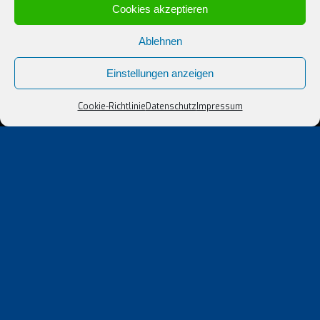
Cookies akzeptieren
Ablehnen
Einstellungen anzeigen
Cookie-Richtlinie
Datenschutz
Impressum
Sie haben Fragen zu unseren
Leistungen oder allgemeine Fragen?
Dann kontaktieren Sie uns, wir freuen